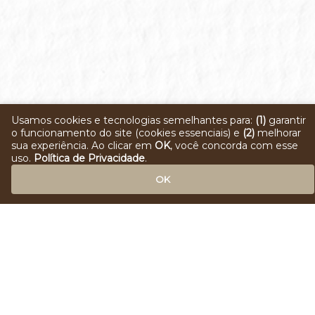
Usamos cookies e tecnologias semelhantes para:
(1)
garantir
o funcionamento do site (cookies essenciais) e
(2)
melhorar
sua experiência. Ao clicar em
OK
, você concorda com esse
uso.
Política de Privacidade
.
OK
© 2025 Rift Sistemas. Todos os direitos
reservados.