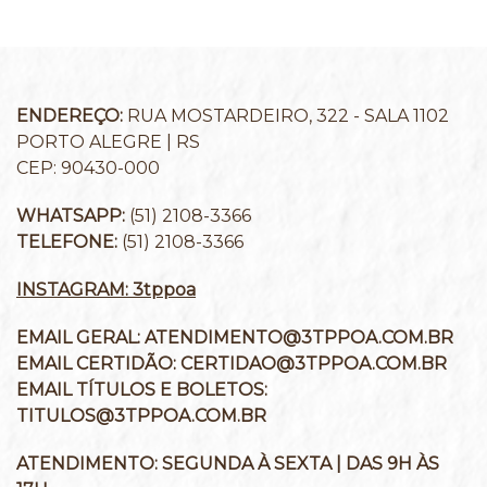
ENDEREÇO:
RUA MOSTARDEIRO, 322 - SALA 1102
PORTO ALEGRE | RS
CEP: 90430-000
WHATSAPP:
(51) 2108-3366
TELEFONE:
(51) 2108-3366
INSTAGRAM: 3tppoa
EMAIL GERAL:
ATENDIMENTO@3TPPOA.COM.BR
EMAIL CERTIDÃO:
CERTIDAO@3TPPOA.COM.BR
EMAIL TÍTULOS E BOLETOS:
TITULOS@3TPPOA.COM.BR
ATENDIMENTO:
SEGUNDA À SEXTA | DAS 9H ÀS