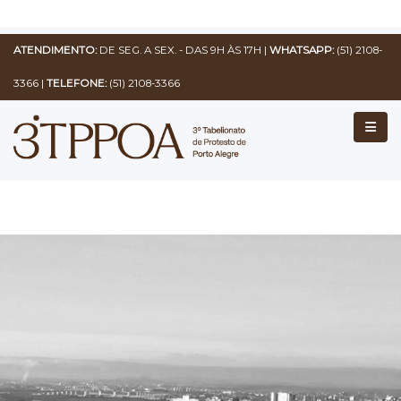
ATENDIMENTO:
DE SEG. A SEX. - DAS 9H ÀS 17H |
WHATSAPP:
(51) 2108-
3366
|
TELEFONE:
(51) 2108-3366