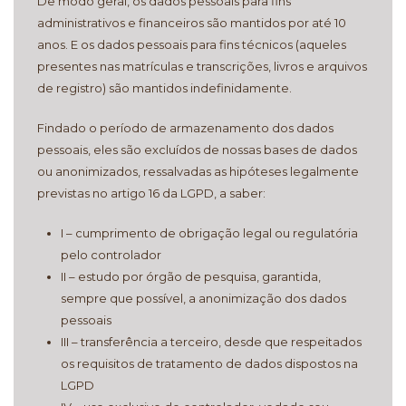
De modo geral, os dados pessoais para fins
administrativos e financeiros são mantidos por até 10
anos. E os dados pessoais para fins técnicos (aqueles
presentes nas matrículas e transcrições, livros e arquivos
de registro) são mantidos indefinidamente.
Findado o período de armazenamento dos dados
pessoais, eles são excluídos de nossas bases de dados
ou anonimizados, ressalvadas as hipóteses legalmente
previstas no artigo 16 da LGPD, a saber:
I – cumprimento de obrigação legal ou regulatória
pelo controlador
II – estudo por órgão de pesquisa, garantida,
sempre que possível, a anonimização dos dados
pessoais
III – transferência a terceiro, desde que respeitados
os requisitos de tratamento de dados dispostos na
LGPD