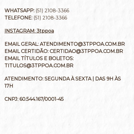
WHATSAPP:
(51) 2108-3366
TELEFONE:
(51) 2108-3366
INSTAGRAM: 3tppoa
EMAIL GERAL:
ATENDIMENTO@3TPPOA.COM.BR
EMAIL CERTIDÃO:
CERTIDAO@3TPPOA.COM.BR
EMAIL TÍTULOS E BOLETOS:
TITULOS@3TPPOA.COM.BR
ATENDIMENTO:
SEGUNDA À SEXTA | DAS 9H ÀS
17H
CNPJ:
60.544.167/0001-45