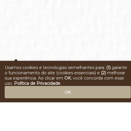
Usamos cookies e tecnologias semelhantes para:
(1)
garantir
o funcionamento do site (cookies essenciais) e
(2)
melhorar
sua experiência. Ao clicar em
OK
, você concorda com esse
uso.
Política de Privacidade
.
OK
© 2025 Rift Sistemas. Todos os direitos
reservados.