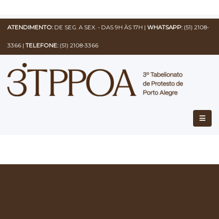
ATENDIMENTO:
DE SEG. A SEX. - DAS 9H ÀS 17H |
WHATSAPP:
(51) 2108-
3366
|
TELEFONE:
(51) 2108-3366